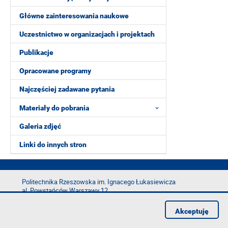
Główne zainteresowania naukowe
Uczestnictwo w organizacjach i projektach
Publikacje
Opracowane programy
Najczęściej zadawane pytania
Materiały do pobrania
Galeria zdjęć
Linki do innych stron
Politechnika Rzeszowska im. Ignacego Łukasiewicza
al. Powstańców Warszawy 12
35-029 Rzeszów
Akceptuję
tel.: +48 17 865 11 00
fax: +48 17 854 12 60