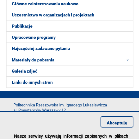
Główne zainteresowania naukowe
Uczestnictwo w organizacjach i projektach
Publikacje
Opracowane programy
Najczęściej zadawane pytania
Materiały do pobrania
Galeria zdjęć
Linki do innych stron
Politechnika Rzeszowska im. Ignacego Łukasiewicza
al. Powstańców Warszawy 12
35-029 Rzeszów
Akceptuję
tel.: +48 17 865 11 00
fax: +48 17 854 12 60
Nasze serwisy używają informacji zapisanych w plikach
e-mail:
kancelaria@prz.edu.pl