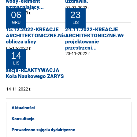
wody-element
uzdrawia.
wzmacniający...
07-01-2023 r.
19-01-2023 r.
06
23
GRU
LIS
15.12.2022-KREACJE
24.11.2022-KREACJE
ARCHITEKTONICZNE.Nieoczywiste
ARCHITEKTONICZNE.Wrażliw
oblicza ulicy
projektowanie
przestrzeni...
06-12-2022 r.
14
23-11-2022 r.
LIS
akcja-REAKTYWACJA
Koła Naukowego ZARYS
14-11-2022 r.
Aktualności
Konsultacje
Prowadzone zajęcia dydaktyczne