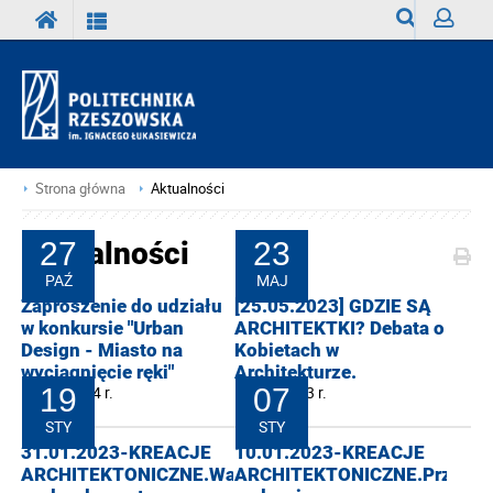
Wyszukiwark
Zaloguj
Strona główna
Aktualności
Aktualności
27
23
PAŹ
MAJ
Zaproszenie do udziału
[25.05.2023] GDZIE SĄ
w konkursie "Urban
ARCHITEKTKI? Debata o
Design - Miasto na
Kobietach w
wyciągnięcie ręki"
Architekturze.
27-10-2024 r.
19
23-05-2023 r.
07
STY
STY
31.01.2023-KREACJE
10.01.2023-KREACJE
ARCHITEKTONICZNE.Wartość
ARCHITEKTONICZNE.Przestrz