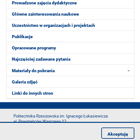
zdjęcia
Prowadzone zajęcia dydaktyczne
Główne zainteresowania naukowe
Uczestnictwo w organizacjach i projektach
Publikacje
Opracowane programy
Najczęściej zadawane pytania
Materiały do pobrania
Galeria zdjęć
Linki do innych stron
Politechnika Rzeszowska im. Ignacego Łukasiewicza
al. Powstańców Warszawy 12
35-029 Rzeszów
Akceptuję
tel.: +48 17 865 11 00