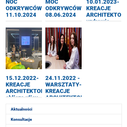
NOC
MOC
10.01.2023-
ODKRYWCÓW
ODKRYWCÓW
KREACJE
11.10.2024
08.06.2024
ARCHITEKTONIC
uzdrawia.
15.12.2022-
24.11.2022 -
KREACJE
WARSZTATY-
ARCHITEKTONICZNE.Nieoczywiste
KREACJE
oblicza ulicy-
ARCHITEKTONICZNE
zdjęcia
Wrażliwe
Aktualności
projektowanie
przestrzeni
Konsultacje
publicznych -